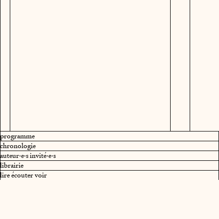
programme
chronologie
auteur·e·s invité·e·s
librairie
lire écouter voir
Au plaisir de vous accueillir
lors
Exposition
prochainement
,
.
des rendez-vous de la saison
au Cipm et hors les murs